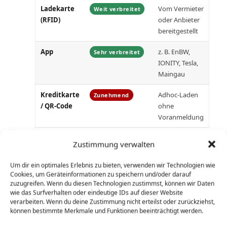
Ladekarte
Vom Vermieter
Weit verbreitet
(RFID)
oder Anbieter
bereitgestellt
App
z. B. EnBW,
Sehr verbreitet
IONITY, Tesla,
Maingau
Kreditkarte
Adhoc-Laden
Zunehmend
/ QR-Code
ohne
Voranmeldung
Bei einem Mietfahrzeug erhalten Sie
Zustimmung verwalten
bei der Abholung alle notwendigen
Um dir ein optimales Erlebnis zu bieten, verwenden wir Technologien wie
Informationen zu Ladekarten und
Cookies, um Geräteinformationen zu speichern und/oder darauf
zuzugreifen. Wenn du diesen Technologien zustimmst, können wir Daten
Apps.
wie das Surfverhalten oder eindeutige IDs auf dieser Website
verarbeiten. Wenn du deine Zustimmung nicht erteilst oder zurückziehst,
können bestimmte Merkmale und Funktionen beeinträchtigt werden.