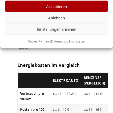
5.
Kosten: E-Auto-Miete vs.
Verbrenner-Miete
Akzeptieren
Ablehnen
Beim Mietpreis unterscheiden sich
Elektroautos und Verbrenner kaum
Einstellungen ansehen
noch. Der Unterschied liegt vor allem
bei den Betriebskosten während der
Cookie-Richtlinie
Datenschutz
Impressum
Miete.
Energiekosten im Vergleich
BENZINER
ELEKTROAUTO
(VERGLEICH)
Verbrauch pro
ca. 18 – 22 kWh
ca. 7 – 9 Liter
100 km
Kosten pro 100
ca. 6 – 10 €
ca. 11 – 16 €