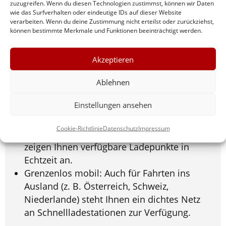
zuzugreifen. Wenn du diesen Technologien zustimmst, können wir Daten
Vergangenheit an. Moderne E-Autos bieten
wie das Surfverhalten oder eindeutige IDs auf dieser Website
verarbeiten. Wenn du deine Zustimmung nicht erteilst oder zurückziehst,
heute Reichweiten, die Ihren Alltag
können bestimmte Merkmale und Funktionen beeinträchtigt werden.
problemlos abdecken.
Akzeptieren
Einfaches Laden: Ob öffentliche Ladesäule,
Schnelllader an der Autobahn oder in
Ablehnen
Parkhäusern – das Stromtanken ist heute
Einstellungen ansehen
so einfach wie bargeldloses Bezahlen.
Intelligente Planung: Die integrierten
Cookie-Richtlinie
Datenschutz
Impressum
Navigationssysteme unserer Mietwagen
zeigen Ihnen verfügbare Ladepunkte in
Echtzeit an.
Grenzenlos mobil: Auch für Fahrten ins
Ausland (z. B. Österreich, Schweiz,
Niederlande) steht Ihnen ein dichtes Netz
an Schnellladestationen zur Verfügung.