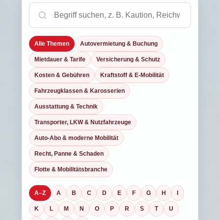
Alle Themen
Autovermietung & Buchung
Mietdauer & Tarife
Versicherung & Schutz
Kosten & Gebühren
Kraftstoff & E-Mobilität
Fahrzeugklassen & Karosserien
Ausstattung & Technik
Transporter, LKW & Nutzfahrzeuge
Auto-Abo & moderne Mobilität
Recht, Panne & Schaden
Flotte & Mobilitätsbranche
A–Z
A
B
C
D
E
F
G
H
I
K
L
M
N
O
P
R
S
T
U