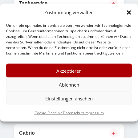
Tankservice
Zustimmung verwalten
Um dir ein optimales Erlebnis zu bieten, verwenden wir Technologien wie
Teil-/Teil-Regelung
Cookies, um Geräteinformationen zu speichern und/oder darauf
zuzugreifen. Wenn du diesen Technologien zustimmst, können wir Daten
wie das Surfverhalten oder eindeutige IDs auf dieser Website
verarbeiten. Wenn du deine Zustimmung nicht erteilst oder zurückziehst,
Voll/Voll-Regelung
können bestimmte Merkmale und Funktionen beeinträchtigt werden.
Akzeptieren
Voll/Leer-Regelung
Ablehnen
Fahrzeugklassen & Karosserien
Einstellungen ansehen
11 Begriffe
Cookie-Richtlinie
Datenschutz
Impressum
Cabrio