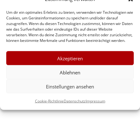
Elektroauto mieten
Um dir ein optimales Erlebnis zu bieten, verwenden wir Technologien wie
Ökonomisches Fahren
Cookies, um Geräteinformationen zu speichern und/oder darauf
zuzugreifen. Wenn du diesen Technologien zustimmst, können wir Daten
Mit dem Mietwagen in die Osterferien
wie das Surfverhalten oder eindeutige IDs auf dieser Website
verarbeiten. Wenn du deine Zustimmung nicht erteilst oder zurückziehst,
9-Sitzer mieten
können bestimmte Merkmale und Funktionen beeinträchtigt werden.
Autofahren bei Glatteis und Schnee
Akzeptieren
Neueste Kommentare
Ablehnen
Es sind keine Kommentare vorhanden.
Einstellungen ansehen
Cookie-Richtlinie
Datenschutz
Impressum